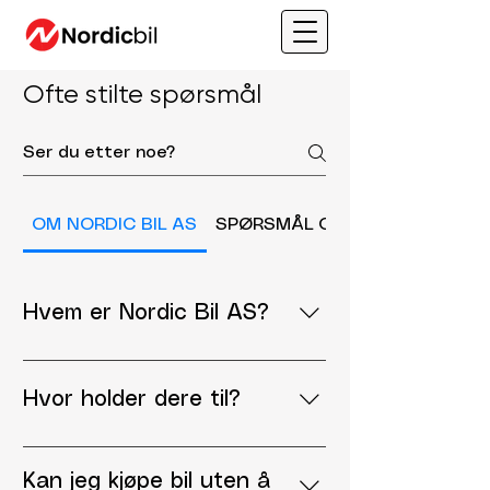
Ofte stilte spørsmål
OM NORDIC BIL AS
SPØRSMÅL OM BRUKTBIL
Hvem er Nordic Bil AS?
Nordic Bil AS er en
bruktbilforhandler i Holmestrand
Hvor holder dere til?
som tilbyr kvalitetskontrollerte
bruktbiler, finansiering, innbytte og
Vi holder til i Holmestrand, mellom
garanti. Vi hjelper kunder over hele
Drammen og Tønsberg.
Kan jeg kjøpe bil uten å